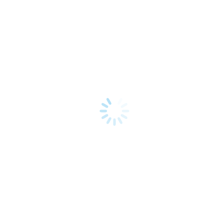
Cena bez DPH: 2,55€/ks
PLECHOVÁ DÓZA SO SKRUTKOVACÍM VIEČKOM – SO419